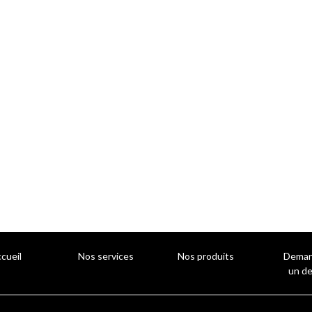
cueil
Nos services
Nos produits
Deman
un de