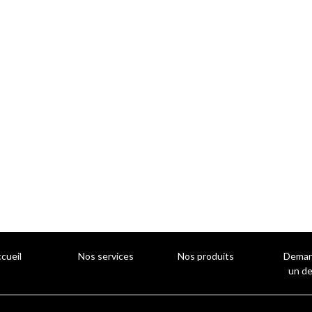
cueil
Nos services
Nos produits
Deman
un de