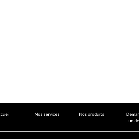
cueil
Nos services
Nos produits
Deman
un de