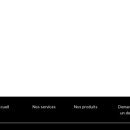
cueil
Nos services
Nos produits
Deman
un de